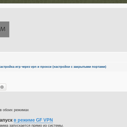
астройка игр через vpn и прокси (настройки с закрытыми портами)
оиск
Расширенный поиск
 в обоих режимах
апуск
в режиме GF VPN
амма запускается прямо из системы.