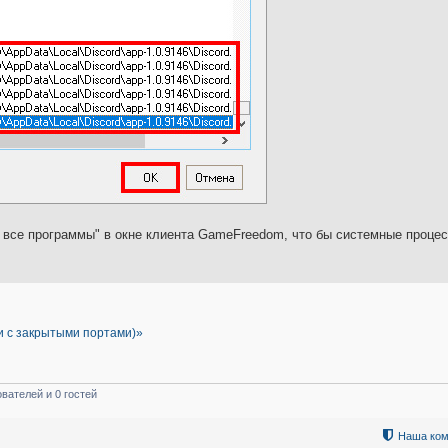
 все программы" в окне клиента GameFreedom, что бы системные проце
ки с закрытыми портами)»
вателей и 0 гостей
Наша ком