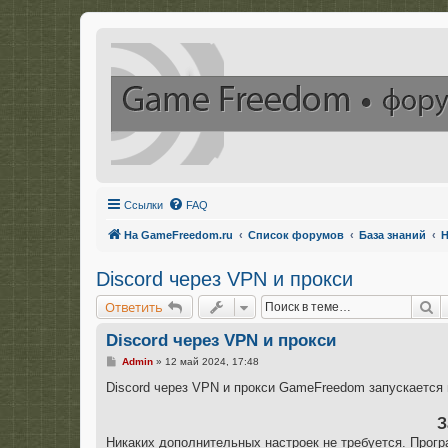
Ссылки
FAQ
На GameFreedom.ru
Список форумов
База знаний
Н
Discord через VPN и прокси
П
Ответить
Discord через VPN и прокси
С
Admin
»
12 май 2024, 17:48
о
о
Discord через VPN и прокси GameFreedom запускается
б
щ
е
З
н
Никаких дополнительных настроек не требуется. Прогр
и