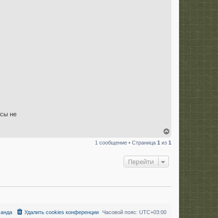
ссы не
В
е
1 сообщение • Страница
1
из
1
р
н
у
Перейти
т
ь
с
я
к
н
а
анда
Удалить cookies конференции
Часовой пояс:
UTC+03:00
ч