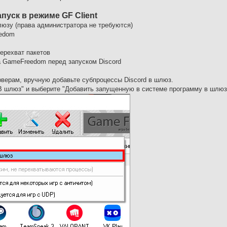
апуск в режиме GF Client
люзу (права администратора не требуются)
eedom
ерехват пакетов
а GameFreedom перед запуском Discord
рверам, вручную добавьте субпроцессы Discord в шлюз.
"В шлюз" и выберите "Добавить запущенную в системе программу в шлюз