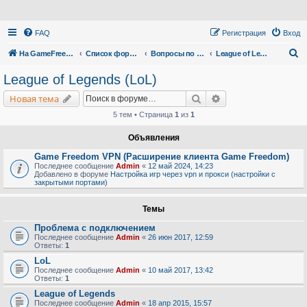
FAQ
Регистрация
Вход
П
На GameFreedom.ru
Список форумов
Вопросы по сервису
League of Legends (LoL)
о
League of Legends (LoL)
и
Поиск
Расширенный поис
Новая тема
с
5 тем • Страница
1
из
1
к
Объявления
Game Freedom VPN (Расширение клиента Game Freedom)
Последнее сообщение
Admin
«
12 май 2024, 14:23
Добавлено в форуме
Настройка игр через vpn и прокси (настройки с
закрытыми портами)
Темы
Проблема с подключением
Последнее сообщение
Admin
«
26 июн 2017, 12:59
Ответы:
1
LoL
Последнее сообщение
Admin
«
10 май 2017, 13:42
Ответы:
1
League of Legends
Последнее сообщение
Admin
«
18 апр 2015, 15:57