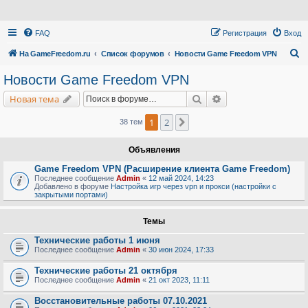
FAQ
Регистрация
Вход
П
На GameFreedom.ru
Список форумов
Новости Game Freedom VPN
о
Новости Game Freedom VPN
и
Поиск
Расширенный поис
Новая тема
с
к
1
2
След.
38 тем
Объявления
Game Freedom VPN (Расширение клиента Game Freedom)
Последнее сообщение
Admin
«
12 май 2024, 14:23
Добавлено в форуме
Настройка игр через vpn и прокси (настройки с
закрытыми портами)
Темы
Технические работы 1 июня
Последнее сообщение
Admin
«
30 июн 2024, 17:33
Технические работы 21 октября
Последнее сообщение
Admin
«
21 окт 2023, 11:11
Восстановительные работы 07.10.2021