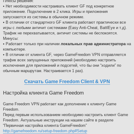
Плюсы решения:
• Нет необходимости настраивать клиент GF под конкретное
приложение. Подключение в 2 клика. Игры и приложения
запускаются из системы в обычном режиме.
• В отличии от стандартного GF клиента работают практически все
игры с любыми античит системами (Easy Anti-Cheat, BattlEye и т.д).
Трафик не перехватывается, античит системы не беспокоятся.
Минусы:
• Работает только при наличии
локальных прав администратора
на
компьютере.
• В отличии от клиента GF, через GameFreedom VPN отправляется
трафик всех запущенных приложений (необходимо настроить
исключения для приложений и подсетей, что бы они “ходили” по
обычным маршрутам. Настраивается 1 раз).
Скачать Game Freedom Client & VPN
Настройка клиента Game Freedom
Game Freedom VPN работает как дополнение к клиенту Game
Freedom.
Перед первым использованием необходимо настроить клиент Game
Freedom. Актуальные инструкции на нашем сайте в разделе
“Первичная настройка клиента GameFreedom”
http://gamefreedom.ru/setup-freedom.php#Setup