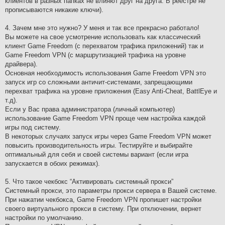
клиентов в разных папках не влияют друг на друга. В реестре не
прописываются никакие ключи).
4. Зачем мне это нужно? У меня и так все прекрасно работало!
Вы можете на свое усмотрение использовать как классический
клиент Game Freedom (с перехватом трафика приложений) так и
Game Freedom VPN (с маршрутизацией трафика на уровне
драйвера).
Основная необходимость использования Game Freedom VPN это
запуск игр со сложными античит-системами, запрещающими
перехват трафика на уровне приложения (Easy Anti-Cheat, BattlEye и
т.д).
Если у Вас права администратора (личный компьютер)
использование Game Freedom VPN проще чем настройка каждой
игры под систему.
В некоторых случаях запуск игры через Game Freedom VPN может
повысить производительность игры. Тестируйте и выбирайте
оптимальный для себя и своей системы вариант (если игра
запускается в обоих режимах).
5. Что такое чекбокс “Активировать системный прокси”
Системный прокси, это параметры прокси сервера в Вашей системе.
При нажатии чекбокса, Game Freedom VPN пропишет настройки
своего виртуального прокси в систему. При отключении, вернет
настройки по умолчанию.