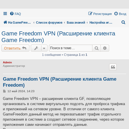
FAQ
Регистрация
Вход
П
На GameFreedom.ru
Список форумов
База знаний
Настройка игр через vpn и прокси (настройки с закрытыми портами)
о
Game Freedom VPN (Расширение клиента
и
Game Freedom)
с
Поиск
Расширенн
Ответить
к
1 сообщение • Страница
1
из
1
Admin
Администратор
Game Freedom VPN (Расширение клиента Game
Freedom)
С
12 май 2024, 14:23
о
о
Game Freedom VPN – расширение клиента GF, позволяющее
б
организовать в системе виртуальную подсеть для проброса трафика
щ
е
и приложений на сетевом уровне. В отличии от самого клиента
н
GameFreedom данный метод не перехватывает трафик отдельного
и
е
приложения в системе а создает сетевое соединение, через которое
приложения сами начинают отправлять данные.