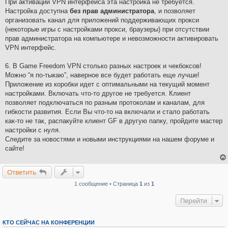
При активации VPN интерфейса эта настройка не требуется.
Настройка доступна
без прав администратора
, и позволяет
организовать канал для приложений поддерживающих прокси
(некоторые игры с настройками прокси, браузеры) при отсутствии
прав администратора на компьютере и невозможности активировать
VPN интерфейс.
6. В Game Freedom VPN столько разных настроек и чекбоксов!
Можно “я по-тыкаю”, наверное все будет работать еще лучше!
Приложение из коробки идет с оптимальными на текущий момент
настройками. Включать что-то другое не требуется. Клиент
позволяет подключаться по разным протоколам и каналам, для
гибкости развития. Если Вы что-то на включали и стало работать
как-то не так, распакуйте клиент GF в другую папку, пройдите мастер
настройки с нуля.
Следите за новостями и новыми инструкциями на нашем форуме и
сайте!
Ответить
1 сообщение • Страница
1
из
1
Перейти
КТО СЕЙЧАС НА КОНФЕРЕНЦИИ