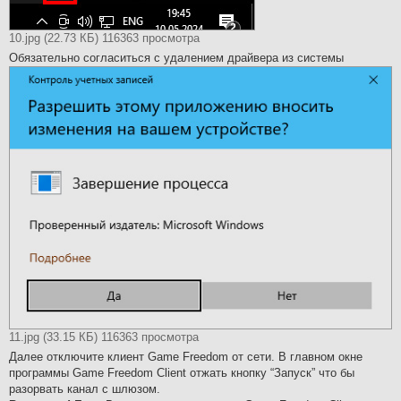
10.jpg (22.73 КБ) 116363 просмотра
Обязательно согласиться с удалением драйвера из системы
11.jpg (33.15 КБ) 116363 просмотра
Далее отключите клиент Game Freedom от сети. В главном окне
программы Game Freedom Client отжать кнопку “Запуск” что бы
разорвать канал с шлюзом.