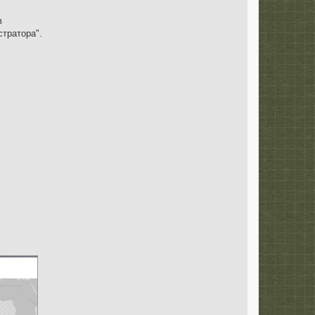
в
тратора".