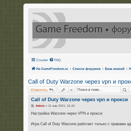
Ссылки
FAQ
На GameFreedom.ru
Список форумов
База знаний
Н
Call of Duty Warzone через vpn и прок
П
Ответить
Call of Duty Warzone через vpn и прокси
С
Admin
»
11 апр 2021, 21:42
о
о
Настройка Warzone через VPN и прокси:
б
щ
е
Игра Call of Duty Warzone работает только с правами 
н
и