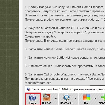
е
1. Если у Вас уже был запущен клиент Game Freedom, 
программу. Запустите клиент Game Freedom с правам
В главном окне программы Вы должны увидеть надпись 
Примечание: в обычном режиме программа работает "-
2. Зайдите в настройки клиента GF -> Основные и выб
Зайдите на вкладку "Настройка программ", установит
Сохраните настройки.
Примечание: В случае, если программа запущена без 
3. Запустите клиент Game Freedom, нажав кнопку "Зап
4. Запустите лаунчер Battle.Net через оснастку клиен
5. Включите опцию "Шлюзовать все программы" в гла
6. Запустите Call of Duty Warzone из лаунчера Battle.
При правильном запуске игры, на вкладке "Программы 
ModernWarfare.exe