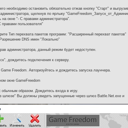
его необходимо остановить обязательно отжав кнопку "Cтарт" и выгрузи
и администратора, щелкнув по ярлыку "GameFreedom_Запуск_от_Админис
на окне "- С правами администратора".
C правами пользователя"
ерите Тип перехвата пакетов программ: "Расширенный перехват пакетов"
е Разрешение DNS имен "Локально"
прав администратора, данный режим будет недоступен.
уск", дождитесь подключения к серверу.
та Game Freedom. Авторизуйтесь и дождитесь запуска лаунчера.
вном окне GameFreedom
Net обычным образом. Дождитесь входа в игру.
в шлюзе" Вы должны увидеть запущенные через шлюз Battle.Net.exe и