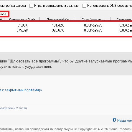
опцию "Шлюзовать все программы", что бы другие запускаемые программ
узить канал, ухудьшая пинг.
ки с закрытыми портами)»
вателей и 2 гостя
Наша ком
логотипы, названия принадлежат их владельцам. © Copyright 2014-
2026 GameFreedom В