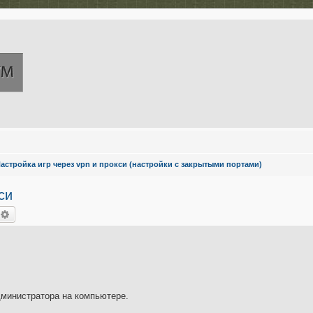
астройка игр через vpn и прокси (настройки с закрытыми портами)
си
оиск
Расширенный поиск
администратора на компьютере.