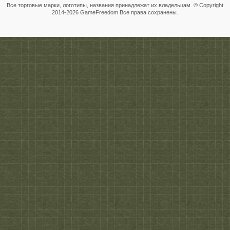
Все торговые марки, логотипы, названия принадлежат их владельцам. © Copyright
2014-
2026 GameFreedom Все права сохранены.