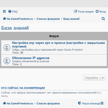
FAQ
Регистрация
Вход
П
На GameFreedom.ru
Список форумов
База знаний
о
База знаний
и
Форум
с
к
Настройка игр через vpn и прокси (настройки с закрытыми
портами)
Гайды, настройка игр и приложений через Game Freedom
Темы:
42
Обновления IP адресов
График обновлений ip шлюзов
Темы:
1
Перейти
КТО СЕЙЧАС НА КОНФЕРЕНЦИИ
Сейчас этот форум просматривают: нет зарегистрированных пользователей и 1
гость
На GameFreedom.ru
Список форумов
Наша команда