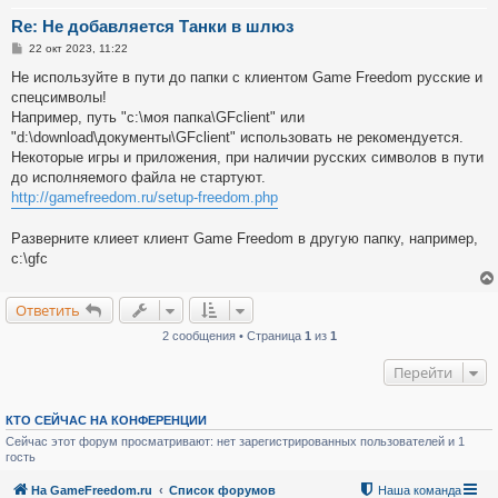
Re: Не добавляется Танки в шлюз
С
22 окт 2023, 11:22
о
о
Не используйте в пути до папки c клиентом Game Freedom русские и
б
спецсимволы!
щ
е
Например, путь "с:\моя папка\GFclient" или
н
"d:\download\документы\GFclient" использовать не рекомендуется.
и
е
Некоторые игры и приложения, при наличии русских символов в пути
до исполняемого файла не стартуют.
http://gamefreedom.ru/setup-freedom.php
Разверните клиеет клиент Game Freedom в другую папку, например,
с:\gfc
Ответить
2 сообщения • Страница
1
из
1
Перейти
КТО СЕЙЧАС НА КОНФЕРЕНЦИИ
Сейчас этот форум просматривают: нет зарегистрированных пользователей и 1
гость
На GameFreedom.ru
Список форумов
Наша команда