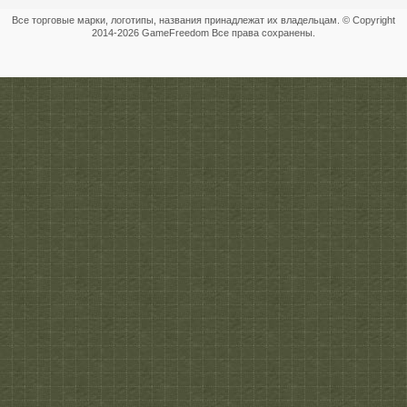
Все торговые марки, логотипы, названия принадлежат их владельцам. © Copyright
2014-
2026 GameFreedom Все права сохранены.