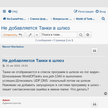
FAQ
Регистрация
Вход
П
На GameFreedom.ru
Список форумов
Вопросы по сервису
World of Tanks через прокси
о
Не добавляется Танки в шлюз
и
Поиск
Расширенн
Ответить
с
2 сообщения • Страница
1
из
1
к
Marsel Sherbakov
Не добавляется Танки в шлюз
С
21 окт 2023, 15:51
о
о
Танки не отображаются в список программ в шлюзе но лог виден -
б
Шлюзование WorldOfTanks.exe,pid=1344 in выполнено
щ
е
успешно;Шлюзовать UDP;DNS: локальный потом на шлюзе
н
Нажимаю на добавить запущенную в системе программу в шлюз -
и
е
пишет синтаксическая ошибка в имени папки. Что делать?
Admin
Администратор