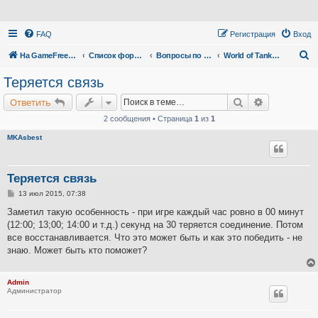
FAQ
Регистрация
Вход
П
На GameFreedom.ru
Список форумов
Вопросы по сервису
World of Tanks через прокси
о
Теряется связь
и
Поиск
Расширенн
Ответить
с
2 сообщения • Страница
1
из
1
к
MKAsbest
Теряется связь
С
13 июл 2015, 07:38
о
о
Заметил такую особенность - при игре каждый час ровно в 00 минут
б
(12:00; 13;00; 14:00 и т.д.) секунд на 30 теряется соединение. Потом
щ
е
все восстанавливается. Что это может быть и как это победить - не
н
знаю. Может быть кто поможет?
и
е
Admin
Администратор