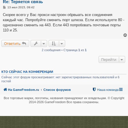
Re: Теряется связь
С
13 июл 2015, 09:42
о
о
Скорее всего у Вас прокси настроен обрвыать все соединения
б
каждый час. Попробуйте сменить порт шлюза. Если используете 80 -
щ
е
однозначно сменить на 443. Если 443 попробовать почтовые порты
н
110 и 25.
и
е
Ответить
2 сообщения • Страница
1
из
1
Перейти
КТО СЕЙЧАС НА КОНФЕРЕНЦИИ
Сейчас этот форум просматривают: нет зарегистрированных пользователей и 6
гостей
На GameFreedom.ru
Список форумов
Наша команда
Все торговые марки, логотипы, названия принадлежат их владельцам. © Copyright
2014-
2026 GameFreedom Все права сохранены.