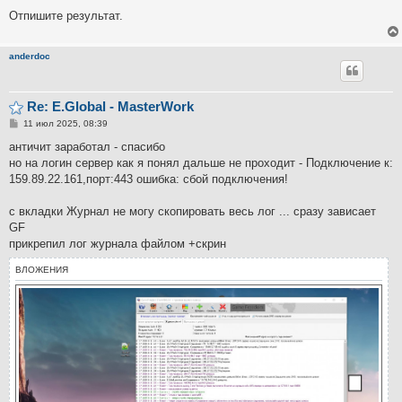
и
е
Отпишите результат.
anderdoc
Re: E.Global - MasterWork
С
11 июл 2025, 08:39
о
о
античит заработал - спасибо
б
но на логин сервер как я понял дальше не проходит - Подключение к:
щ
е
159.89.22.161,порт:443 ошибка: сбой подключения!
н
и
е
с вкладки Журнал не могу скопировать весь лог ... сразу зависает
GF
прикрепил лог журнала файлом +скрин
ВЛОЖЕНИЯ