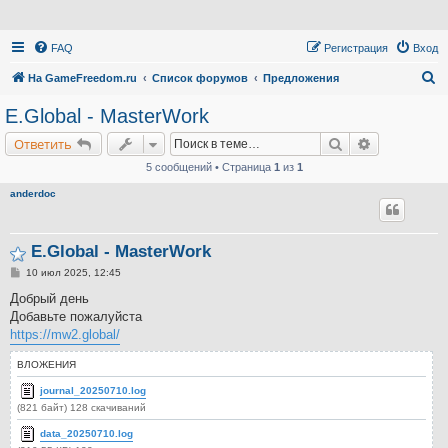
FAQ
Регистрация
Вход
П
На GameFreedom.ru
Список форумов
Предложения
о
E.Global - MasterWork
и
Поиск
Расширенн
Ответить
с
5 сообщений • Страница
1
из
1
к
anderdoc
E.Global - MasterWork
С
10 июл 2025, 12:45
о
о
Добрый день
б
Добавьте пожалуйста
щ
е
https://mw2.global/
н
и
ВЛОЖЕНИЯ
е
journal_20250710.log
(821 байт) 128 скачиваний
data_20250710.log