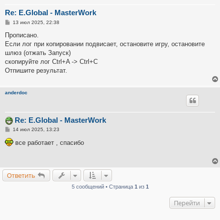
Re: E.Global - MasterWork
С
13 июл 2025, 22:38
о
о
Прописано.
б
Если лог при копировании подвисает, остановите игру, остановите
щ
е
шлюз (отжать Запуск)
н
скопируйте лог Ctrl+A -> Ctrl+C
и
е
Отпишите результат.
anderdoc
Re: E.Global - MasterWork
С
14 июл 2025, 13:23
о
о
все работает , спасибо
б
щ
е
н
и
Ответить
е
5 сообщений • Страница
1
из
1
Перейти