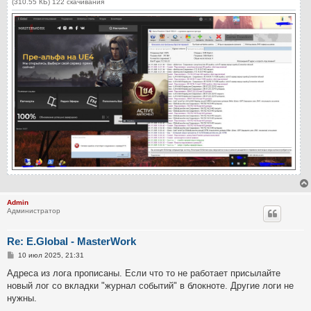
(310.55 КБ) 122 скачивания
Admin
Администратор
Re: E.Global - MasterWork
С
10 июл 2025, 21:31
о
о
Адреса из лога прописаны. Если что то не работает присылайте
б
новый лог со вкладки "журнал событий" в блокноте. Другие логи не
щ
е
нужны.
н