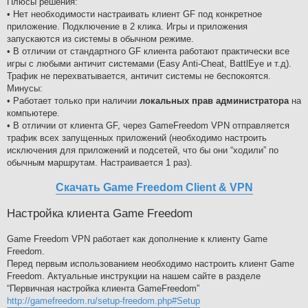
Плюсы решения:
• Нет необходимости настраивать клиент GF под конкретное
приложение. Подключение в 2 клика. Игры и приложения
запускаются из системы в обычном режиме.
• В отличии от стандартного GF клиента работают практически все
игры с любыми античит системами (Easy Anti-Cheat, BattlEye и т.д).
Трафик не перехватывается, античит системы не беспокоятся.
Минусы:
• Работает только при наличии
локальных прав администратора
на
компьютере.
• В отличии от клиента GF, через GameFreedom VPN отправляется
трафик всех запущенных приложений (необходимо настроить
исключения для приложений и подсетей, что бы они “ходили” по
обычным маршрутам. Настраивается 1 раз).
Скачать Game Freedom Client & VPN
Настройка клиента Game Freedom
Game Freedom VPN работает как дополнение к клиенту Game
Freedom.
Перед первым использованием необходимо настроить клиент Game
Freedom. Актуальные инструкции на нашем сайте в разделе
“Первичная настройка клиента GameFreedom”
http://gamefreedom.ru/setup-freedom.php#Setup