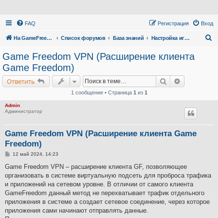
FAQ
Регистрация
Вход
П
На GameFreedom.ru
Список форумов
База знаний
Настройка игр через vpn и прокси (настройки с закрытыми портами)
о
Game Freedom VPN (Расширение клиента
и
Game Freedom)
с
Поиск
Расширенн
Ответить
к
1 сообщение • Страница
1
из
1
Admin
Администратор
Game Freedom VPN (Расширение клиента Game
Freedom)
С
12 май 2024, 14:23
о
о
Game Freedom VPN – расширение клиента GF, позволяющее
б
организовать в системе виртуальную подсеть для проброса трафика
щ
е
и приложений на сетевом уровне. В отличии от самого клиента
н
GameFreedom данный метод не перехватывает трафик отдельного
и
е
приложения в системе а создает сетевое соединение, через которое
приложения сами начинают отправлять данные.