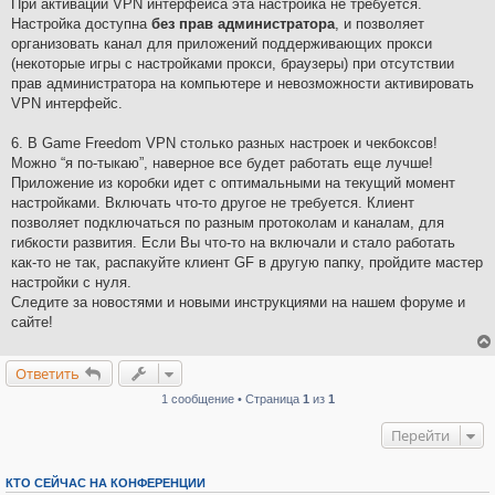
При активации VPN интерфейса эта настройка не требуется.
Настройка доступна
без прав администратора
, и позволяет
организовать канал для приложений поддерживающих прокси
(некоторые игры с настройками прокси, браузеры) при отсутствии
прав администратора на компьютере и невозможности активировать
VPN интерфейс.
6. В Game Freedom VPN столько разных настроек и чекбоксов!
Можно “я по-тыкаю”, наверное все будет работать еще лучше!
Приложение из коробки идет с оптимальными на текущий момент
настройками. Включать что-то другое не требуется. Клиент
позволяет подключаться по разным протоколам и каналам, для
гибкости развития. Если Вы что-то на включали и стало работать
как-то не так, распакуйте клиент GF в другую папку, пройдите мастер
настройки с нуля.
Следите за новостями и новыми инструкциями на нашем форуме и
сайте!
Ответить
1 сообщение • Страница
1
из
1
Перейти
КТО СЕЙЧАС НА КОНФЕРЕНЦИИ