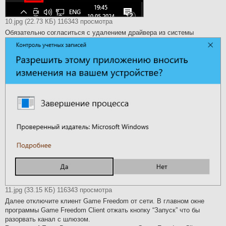
10.jpg (22.73 КБ) 116343 просмотра
Обязательно согласиться с удалением драйвера из системы
11.jpg (33.15 КБ) 116343 просмотра
Далее отключите клиент Game Freedom от сети. В главном окне
программы Game Freedom Client отжать кнопку “Запуск” что бы
разорвать канал с шлюзом.