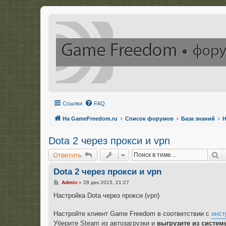
Ссылки
FAQ
На GameFreedom.ru
Список форумов
База знаний
Н
Dota 2 через прокси и vpn
П
Ответить
Dota 2 через прокси и vpn
С
Admin
»
28 дек 2015, 21:27
о
о
Настройка Dota через прокси (vpn)
б
щ
е
Настройте клиент Game Freedom в соответствии с
инст
н
Уберите Steam из автозагрузки и
выгрузите из систем
и