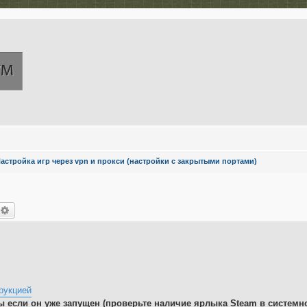
астройка игр через vpn и прокси (настройки с закрытыми портами)
оиск
Расширенный поиск
рукцией
ы если он уже запущен (проверьте наличие ярлыка Steam в системно