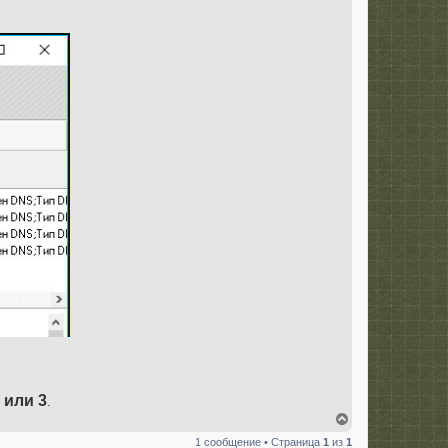
 или 3
.
В
е
1 сообщение • Страница
1
из
1
р