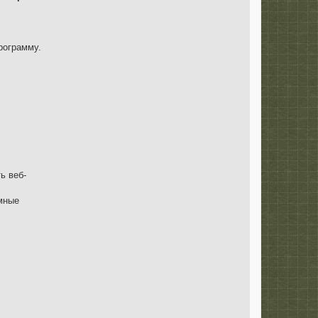
рограмму.
ь веб-
емные