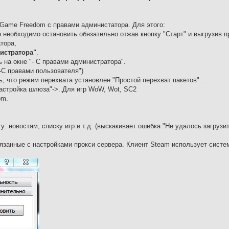
 Game Freedom с правами администатора. Для этого:
 необходимо остановить обязательно отжав кнопку "Cтарт" и выгрузив п
тора,
истратора"
.
на окне "- С правами администратора".
-C правами пользователя")
ь, что режим перехвата установлен "Простой перехват пакетов" .
астройка шлюза"->..Для игр WoW, Wot, SC2
om.
: новостям, списку игр и т.д. (выскакивает ошибка "Не удалось загрузит
 связанные с настройками прокси сервера. Клиент Steam использует сист