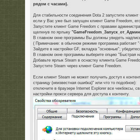
е
рядом с часами).
Для стабильности соединения Dota 2 запустите клиент
если у Вас уже был запущен клиент Game Freedom, его
Запустите клиент Game Freedom с правами администра
щелкнув по ярлыку
"GameFreedom_Запуск_от_Админ
В главном окне программы Вы должны увидеть надпись 
( Примечание: в обычном режиме программа работает "
Зайдите в настройки GF, вкладка "основные"; убедитес
В главном окне программы выберите опцию "Быстрая н
Добавьте ярлык Steam в оснастку клиента Game Freed
Запустите Steam через клиент Game Freedom.
Если клиент Steam не может получить доступ к контенту
страницу (неизвестная ошибка)" или что то подобное):
отключите в браузере Internet Explorer все чекбоксы,
настройки прокси сервера для доступа к контенту.