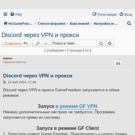
FAQ
Регистрация
Вход
П
На GameFreedom.ru
Список форумов
База знаний
Настройка игр через vpn и прокси (настройки с закрытыми портами)
о
Discord через VPN и прокси
и
Поиск
Расширенн
Ответить
с
1 сообщение • Страница
1
из
1
к
Admin
Администратор
Discord через VPN и прокси
С
12 май 2024, 17:48
о
о
Discord через VPN и прокси GameFreedom запускается в обоих
б
режимах
щ
е
н
Запуск
в режиме GF VPN
и
е
Никаких дополнительных настроек не требуется. Программа
запускается прямо из системы.
Запуск в режиме GF Client
1. Запустите клиент Game Freedom. Подключитесь к шлюзу (права