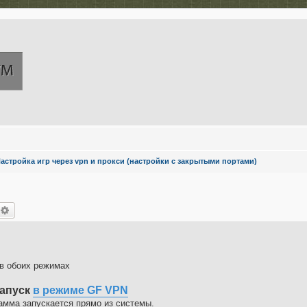
астройка игр через vpn и прокси (настройки с закрытыми портами)
оиск
Расширенный поиск
 в обоих режимах
апуск
в режиме GF VPN
амма запускается прямо из системы.