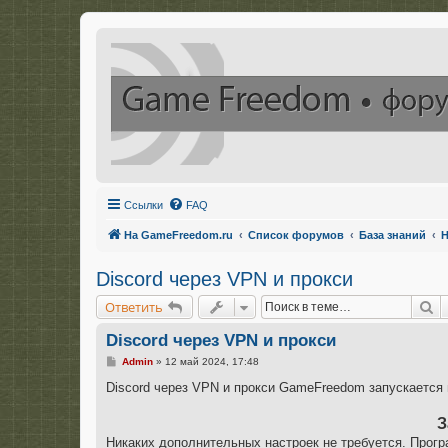
Ссылки
FAQ
На GameFreedom.ru
Список форумов
База знаний
Н
Discord через VPN и прокси
П
Ответить
Discord через VPN и прокси
С
Admin
»
12 май 2024, 17:48
о
о
Discord через VPN и прокси GameFreedom запускается
б
щ
е
З
н
Никаких дополнительных настроек не требуется. Прогр
и