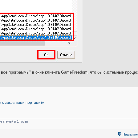
 все программы" в окне клиента GameFreedom, что бы системные проце
ки с закрытыми портами)»
вателей и 1 гость
Наша ком