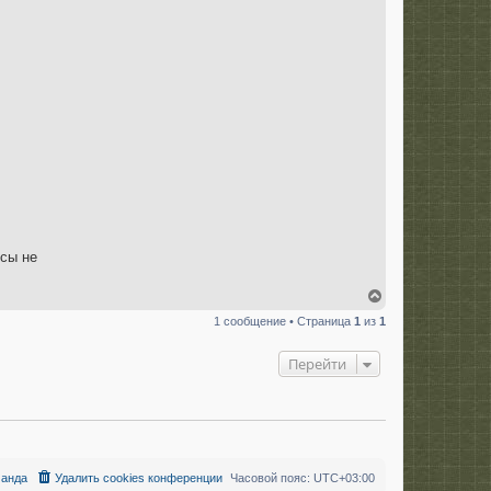
ссы не
В
е
1 сообщение • Страница
1
из
1
р
н
у
Перейти
т
ь
с
я
к
н
а
анда
Удалить cookies конференции
Часовой пояс:
UTC+03:00
ч