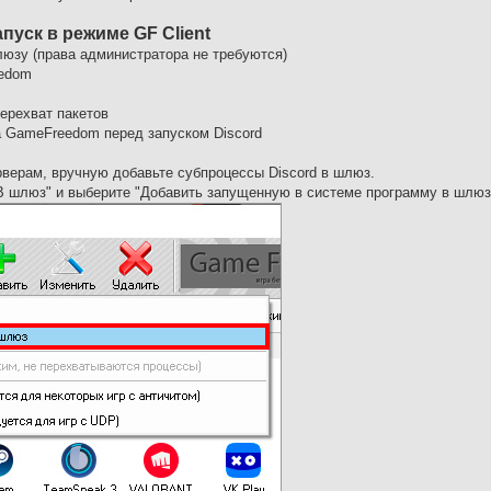
апуск в режиме GF Client
люзу (права администратора не требуются)
eedom
ерехват пакетов
а GameFreedom перед запуском Discord
рверам, вручную добавьте субпроцессы Discord в шлюз.
"В шлюз" и выберите "Добавить запущенную в системе программу в шлюз