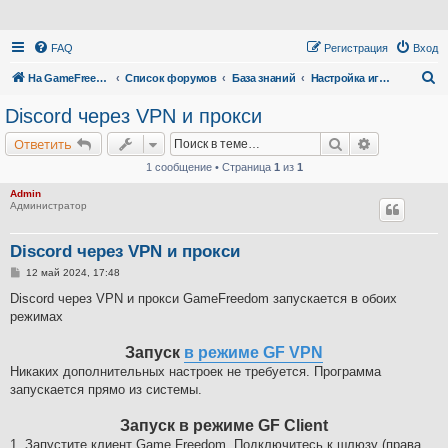
FAQ
Регистрация
Вход
П
На GameFreedom.ru
Список форумов
База знаний
Настройка игр через vpn и прокси (настройки с закрытыми портами)
о
Discord через VPN и прокси
и
Поиск
Расширенн
Ответить
с
1 сообщение • Страница
1
из
1
к
Admin
Администратор
Discord через VPN и прокси
С
12 май 2024, 17:48
о
о
Discord через VPN и прокси GameFreedom запускается в обоих
б
режимах
щ
е
н
Запуск
в режиме GF VPN
и
е
Никаких дополнительных настроек не требуется. Программа
запускается прямо из системы.
Запуск в режиме GF Client
1. Запустите клиент Game Freedom. Подключитесь к шлюзу (права