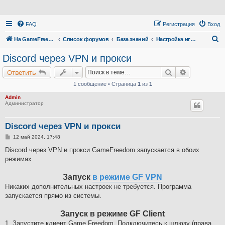
FAQ
Регистрация
Вход
П
На GameFreedom.ru
Список форумов
База знаний
Настройка игр через vpn и прокси (настройки с закрытыми портами)
о
Discord через VPN и прокси
и
Поиск
Расширенн
Ответить
с
1 сообщение • Страница
1
из
1
к
Admin
Администратор
Discord через VPN и прокси
С
12 май 2024, 17:48
о
о
Discord через VPN и прокси GameFreedom запускается в обоих
б
режимах
щ
е
н
Запуск
в режиме GF VPN
и
е
Никаких дополнительных настроек не требуется. Программа
запускается прямо из системы.
Запуск в режиме GF Client
1. Запустите клиент Game Freedom. Подключитесь к шлюзу (права