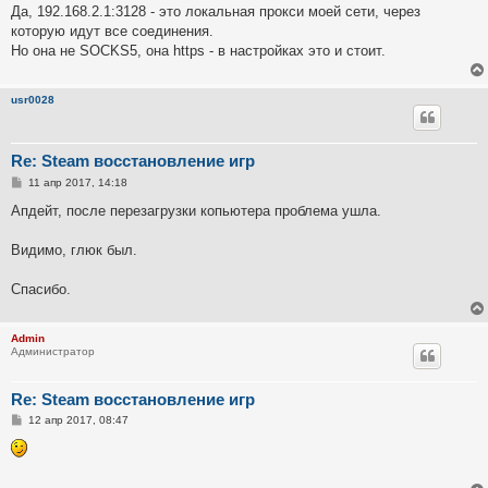
о
Да, 192.168.2.1:3128 - это локальная прокси моей сети, через
б
которую идут все соединения.
щ
е
Но она не SOCKS5, она https - в настройках это и стоит.
н
и
е
usr0028
Re: Steam восстановление игр
С
11 апр 2017, 14:18
о
о
Апдейт, после перезагрузки копьютера проблема ушла.
б
щ
е
Видимо, глюк был.
н
и
е
Спасибо.
Admin
Администратор
Re: Steam восстановление игр
С
12 апр 2017, 08:47
о
о
б
щ
е