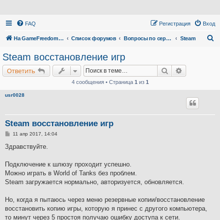
FAQ
Регистрация
Вход
П
На GameFreedom.ru
Список форумов
Вопросы по сервису
Steam
о
Steam восстановление игр
и
Поиск
Расширенн
Ответить
с
4 сообщения • Страница
1
из
1
к
usr0028
Steam восстановление игр
С
11 апр 2017, 14:04
о
о
Здравствуйте.
б
щ
е
Подключение к шлюзу проходит успешно.
н
Можно играть в World of Tanks без проблем.
и
е
Steam загружается нормально, авторизуется, обновляется.
Но, когда я пытаюсь через меню резервные копии/восстановление
восстановить копию игры, которую я принес с другого компьютера,
то минут через 5 простоя получаю ошибку доступа к сети.