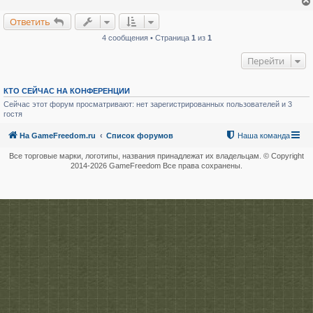
н
и
Ответить
е
4 сообщения • Страница
1
из
1
Перейти
КТО СЕЙЧАС НА КОНФЕРЕНЦИИ
Сейчас этот форум просматривают: нет зарегистрированных пользователей и 3
гостя
На GameFreedom.ru
Список форумов
Наша команда
Все торговые марки, логотипы, названия принадлежат их владельцам. © Copyright
2014-
2026 GameFreedom Все права сохранены.