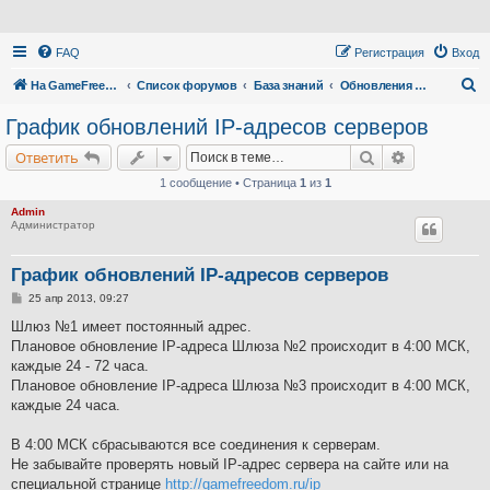
FAQ
Регистрация
Вход
П
На GameFreedom.ru
Список форумов
База знаний
Обновления IP адресов
о
График обновлений IP-адресов серверов
и
Поиск
Расширенн
Ответить
с
1 сообщение • Страница
1
из
1
к
Admin
Администратор
График обновлений IP-адресов серверов
С
25 апр 2013, 09:27
о
о
Шлюз №1 имеет постоянный адрес.
б
Плановое обновление IP-адреса Шлюза №2 происходит в 4:00 МСК,
щ
е
каждые 24 - 72 часа.
н
Плановое обновление IP-адреса Шлюза №3 происходит в 4:00 МСК,
и
е
каждые 24 часа.
В 4:00 МСК сбрасываются все соединения к серверам.
Не забывайте проверять новый IP-адрес сервера на сайте или на
специальной странице
http://gamefreedom.ru/ip