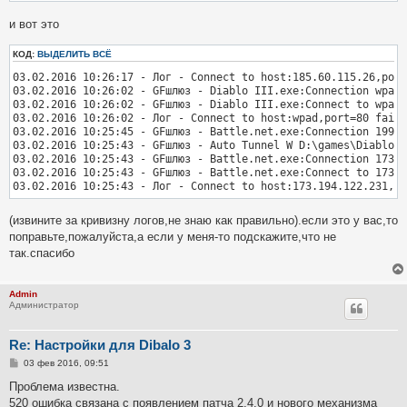
и вот это
КОД:
ВЫДЕЛИТЬ ВСЁ
03.02.2016 10:26:17 - Лог - Connect to host:185.60.115.26,port
03.02.2016 10:26:02 - GFшлюз - Diablo III.exe:Connection wpad:
03.02.2016 10:26:02 - GFшлюз - Diablo III.exe:Connect to wpad:
03.02.2016 10:26:02 - Лог - Connect to host:wpad,port=80 fail,
03.02.2016 10:25:45 - GFшлюз - Battle.net.exe:Connection 199.3
03.02.2016 10:25:43 - GFшлюз - Auto Tunnel W D:\games\Diablo I
03.02.2016 10:25:43 - GFшлюз - Battle.net.exe:Connection 173.1
03.02.2016 10:25:43 - GFшлюз - Battle.net.exe:Connect to 173.1
(извините за кривизну логов,не знаю как правильно).если это у вас,то
поправьте,пожалуйста,а если у меня-то подскажите,что не
так.спасибо
Admin
Администратор
Re: Настройки для Dibalo 3
С
03 фев 2016, 09:51
о
о
Проблема известна.
б
520 ошибка связана с появлением патча 2.4.0 и нового механизма
щ