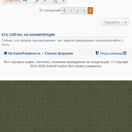
Ответить
е
1
2
3
4
Пред.
37 сообщений
Перейти
КТО СЕЙЧАС НА КОНФЕРЕНЦИИ
Сейчас этот форум просматривают: нет зарегистрированных пользователей и 1
гость
На GameFreedom.ru
Список форумов
Наша команда
Все торговые марки, логотипы, названия принадлежат их владельцам. © Copyright
2014-
2026 GameFreedom Все права сохранены.