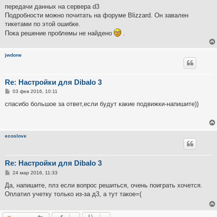
е
передачи данных на сервера d3
н
Подробности можно почитать на форуме Blizzard. Он завален
и
е
тикетами по этой ошибке.
Пока решение проблемы не найдено
.
jwdone
Re: Настройки для Dibalo 3
С
03 фев 2016, 10:11
о
о
спасибо большое за ответ,если будут какие подвижки-напишите))
б
щ
е
н
и
ecoslove
е
Re: Настройки для Dibalo 3
С
24 мар 2016, 11:33
о
о
Да, напишите, плз если вопрос решиться, очень поиграть хочется.
б
Оплатил учетку только из-за д3, а тут такое=(
щ
е
н
и