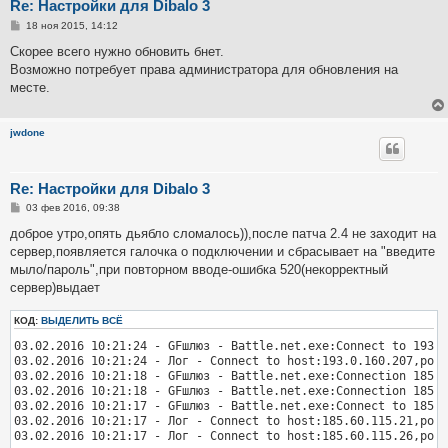
Re: Настройки для Dibalo 3
С
18 ноя 2015, 14:12
о
о
Скорее всего нужно обновить бнет.
б
Возможно потребует права администратора для обновления на
щ
е
месте.
н
и
е
jwdone
Re: Настройки для Dibalo 3
С
03 фев 2016, 09:38
о
о
доброе утро,опять дьябло сломалось)),после патча 2.4 не заходит на
б
сервер,появляется галочка о подключении и сбрасывает на "введите
щ
е
мыло/пароль",при повторном вводе-ошибка 520(некорректный
н
сервер)выдает
и
е
КОД:
ВЫДЕЛИТЬ ВСЁ
03.02.2016 10:21:24 - GFшлюз - Battle.net.exe:Connect to 193.0
03.02.2016 10:21:24 - Лог - Connect to host:193.0.160.207,port
03.02.2016 10:21:18 - GFшлюз - Battle.net.exe:Connection 185.6
03.02.2016 10:21:18 - GFшлюз - Battle.net.exe:Connection 185.6
03.02.2016 10:21:17 - GFшлюз - Battle.net.exe:Connect to 185.6
03.02.2016 10:21:17 - Лог - Connect to host:185.60.115.21,port
03.02.2016 10:21:17 - Лог - Connect to host:185.60.115.26,port