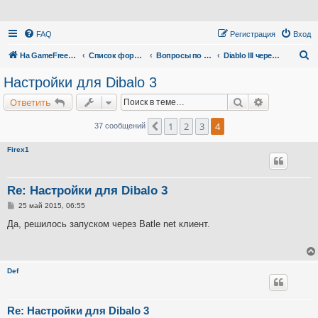
FAQ
Регистрация
Вход
П
На GameFreedom.ru
Список форумов
Вопросы по сервису
Diablo III через прокси
о
Настройки для Dibalo 3
и
Поиск
Расширенн
Ответить
с
к
1
2
3
4
Пред.
37 сообщений
Firex1
Re: Настройки для Dibalo 3
С
25 май 2015, 06:55
о
о
Да, решилось запуском через Batle net клиент.
б
щ
е
н
и
Def
е
Re: Настройки для Dibalo 3