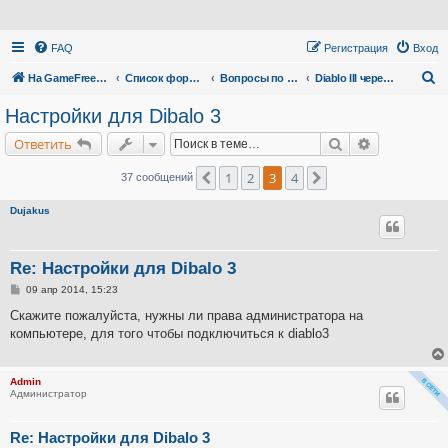
FAQ
Регистрация
Вход
П
На GameFreedom.ru
Список форумов
Вопросы по сервису
Diablo III через прокси
о
Настройки для Dibalo 3
и
Поиск
Расширенн
Ответить
с
к
1
2
3
4
Пред.
След.
37 сообщений
Dujakus
Re: Настройки для Dibalo 3
С
09 апр 2014, 15:23
о
о
Скажите пожалуйста, нужны ли права администратора на
б
компьютере, для того чтобы подключиться к diablo3
щ
е
н
и
Admin
е
Администратор
Re: Настройки для Dibalo 3