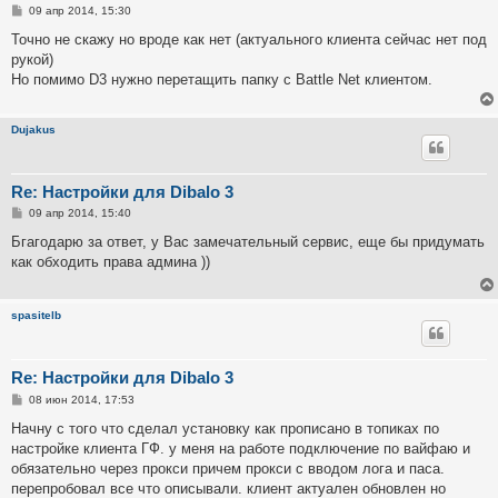
С
09 апр 2014, 15:30
о
о
Точно не скажу но вроде как нет (актуального клиента сейчас нет под
б
рукой)
щ
е
Но помимо D3 нужно перетащить папку с Battle Net клиентом.
н
и
е
Dujakus
Re: Настройки для Dibalo 3
С
09 апр 2014, 15:40
о
о
Бгагодарю за ответ, у Вас замечательный сервис, еще бы придумать
б
как обходить права админа ))
щ
е
н
и
spasitelb
е
Re: Настройки для Dibalo 3
С
08 июн 2014, 17:53
о
о
Начну с того что сделал установку как прописано в топиках по
б
настройке клиента ГФ. у меня на работе подключение по вайфаю и
щ
е
обязательно через прокси причем прокси с вводом лога и паса.
н
перепробовал все что описывали. клиент актуален обновлен но
и