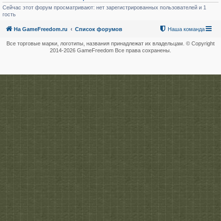
22.05.2015 10:57:35 - GFшлюз - Diablo III.exe:Connect to llnw.
Сейчас этот форум просматривают: нет зарегистрированных пользователей и 1
22.05.2015 10:57:35 - Лог - Connect to host:llnw.blizzard.com,
гость
22.05.2015 10:57:34 - GFшлюз - Diablo III.exe:Connection dist.
22.05.2015 10:57:20 - GFшлюз - Diablo III.exe:Connect to dist.
На GameFreedom.ru
Список форумов
Наша команда
22.05.2015 10:57:20 - Лог - Connect to host:dist.blizzard.com.
Все торговые марки, логотипы, названия принадлежат их владельцам. © Copyright
2014-
2026 GameFreedom Все права сохранены.