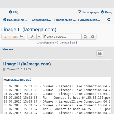
FAQ
Регистрация
Вход
П
На GameFreedom.ru
Список форумов
Вопросы по сервису
Другие Онлайн игры
о
Linage II (la2mega.com)
и
Поиск
Расширенн
Ответить
с
1 сообщение • Страница
1
из
1
к
Marckus
Linage II (la2mega.com)
С
05 июл 2015, 13:05
о
о
б
КОД:
ВЫДЕЛИТЬ ВСЁ
щ
е
05.07.2015 15:03:38 - GFшлюз - LineageII.exe:Connection 64.25.
н
05.07.2015 15:03:38 - GFшлюз - LineageII.exe:Connection 64.25.
и
05.07.2015 15:03:38 - GFшлюз - LineageII.exe:Connect to 64.25.
е
05.07.2015 15:03:38 - Лог - Connect to host:64.25.35.155,port=
05.07.2015 15:03:37 - GFшлюз - LineageII.exe:Connection 64.25.
05.07.2015 15:03:37 - GFшлюз - LineageII.exe:Connect to 64.25.
05.07.2015 15:03:37 - Лог - Connect to host:64.25.35.155,port=
05.07.2015 15:03:37 - GFшлюз - LineageII.exe:Connection 64.25.