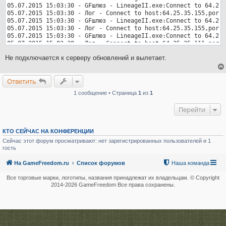
05.07.2015 15:03:30 - GFшлюз - LineageII.exe:Connect to 64.25.
05.07.2015 15:03:30 - Лог - Connect to host:64.25.35.155,port=
05.07.2015 15:03:30 - GFшлюз - LineageII.exe:Connect to 64.25.
05.07.2015 15:03:30 - Лог - Connect to host:64.25.35.155,port=
05.07.2015 15:03:30 - GFшлюз - LineageII.exe:Connect to 64.25.
05.07.2015 15:03:30 - Лог - Connect to host:64.25.35.111,port=
05.07.2015 15:03:29 - GFшлюз - LineageII.exe:Connect to 64.25.
Не подключается к серверу обновлений и вылетает.
05.07.2015 15:03:29 - Лог - Connect to host:64.25.35.111,port=
05.07.2015 15:03:28 - GFшлюз - LineageII.exe:Connect to 64.25.
05.07.2015 15:03:28 - Лог - Connect to host:64.25.35.111,port=
Ответить
05.07.2015 15:03:28 - GFшлюз - LineageII.exe:Connect to 255.25
05.07.2015 15:03:28 - Лог - Connect to host:255.255.255.255,po
1 сообщение • Страница
1
из
1
05.07.2015 15:03:28 - GFшлюз - LineageII.exe:Connect to 85.233
05.07.2015 15:03:28 - Лог - Connect to host:85.233.74.5,port=8
Перейти
05.07.2015 15:03:27 - Run - Запуск ПО:  C:\Games\Lineage II\Li
05.07.2015 15:02:05 - GF-драйвер - Режим расширенного перехват
КТО СЕЙЧАС НА КОНФЕРЕНЦИИ
Сейчас этот форум просматривают: нет зарегистрированных пользователей и 1
гость
На GameFreedom.ru
Список форумов
Наша команда
Все торговые марки, логотипы, названия принадлежат их владельцам. © Copyright
2014-
2026 GameFreedom Все права сохранены.