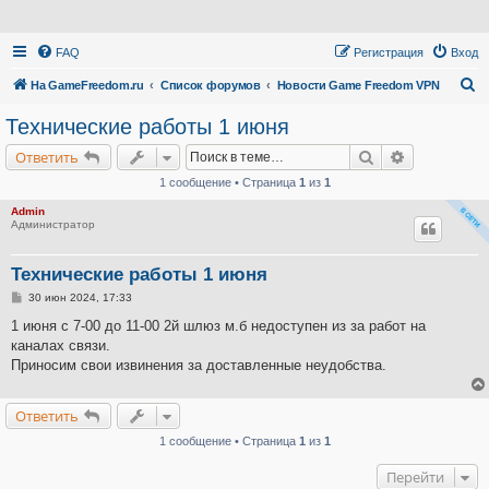
FAQ
Регистрация
Вход
П
На GameFreedom.ru
Список форумов
Новости Game Freedom VPN
о
Технические работы 1 июня
и
Поиск
Расширенн
Ответить
с
1 сообщение • Страница
1
из
1
к
Admin
Администратор
Технические работы 1 июня
С
30 июн 2024, 17:33
о
о
1 июня с 7-00 до 11-00 2й шлюз м.б недоступен из за работ на
б
каналах связи.
щ
е
Приносим свои извинения за доставленные неудобства.
н
и
е
Ответить
1 сообщение • Страница
1
из
1
Перейти