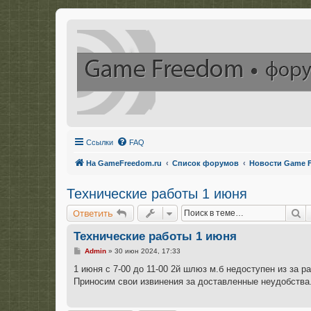
Ссылки
FAQ
На GameFreedom.ru
Список форумов
Новости Game 
Технические работы 1 июня
П
Ответить
Технические работы 1 июня
С
Admin
»
30 июн 2024, 17:33
о
о
1 июня с 7-00 до 11-00 2й шлюз м.б недоступен из за ра
б
Приносим свои извинения за доставленные неудобства
щ
е
н
и