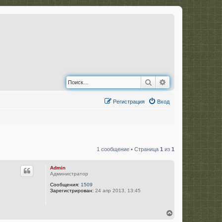
Поиск
Расширенный по
Регистрация
Вход
1 сообщение • Страница
1
из
1
Admin
Администратор
Сообщения:
1509
Зарегистрирован:
24 апр 2013, 13:45
В
е