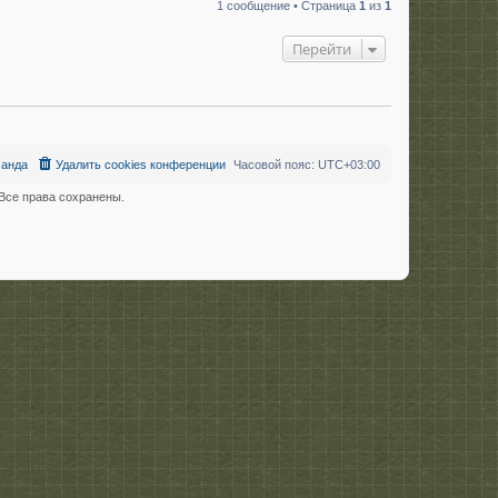
1 сообщение • Страница
1
из
1
р
н
у
Перейти
т
ь
с
я
к
н
а
анда
Удалить cookies конференции
Часовой пояс:
UTC+03:00
ч
а
л
се права сохранены.
у