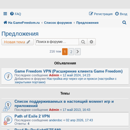
FAQ
Регистрация
Вход
П
На GameFreedom.ru
Список форумов
Предложения
о
Предложения
и
Поиск
Расширенный поис
Новая тема
с
к
1
2
След.
216 тем
Объявления
Game Freedom VPN (Расширение клиента Game Freedom)
Последнее сообщение
Admin
«
12 май 2024, 14:23
Добавлено в форуме
Настройка игр через vpn и прокси (настройки с
закрытыми портами)
Темы
Список поддерживаемых в настоящий момент игр и
приложений
Последнее сообщение
Admin
«
17 май 2013, 16:43
Path of Exile 2 VPN
Последнее сообщение
anderdoc
«
02 апр 2026, 17:43
Ответы:
4