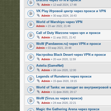
Discord через VPN и прокси
Admin
» 12 май 2024, 17:48
VK Play Игровой центр через прокси и VPN
Admin
» 30 мар 2024, 16:43
World of Warships через VPN
Admin
» 23 авг 2022, 21:48
Call of Duty Warzone через vpn и прокси
Admin
» 11 апр 2021, 21:42
WoW (Pandawow.ru) через VPN и прокси
Admin
» 03 мар 2021, 20:48
Настройка Black Desert через VPN и прокси
Admin
» 20 ноя 2020, 11:59
Astelia (GameNet)
Admin
» 08 сен 2020, 12:00
Legends of Runeterra через прокси
Admin
» 15 фев 2020, 19:15
World of Tanks: не заходит во внутриигровой 
Admin
» 11 фев 2020, 20:17
WoW (Sirus.su через прокси)
Admin
» 24 янв 2020, 22:21
Magic the Gathering Arena через прокси