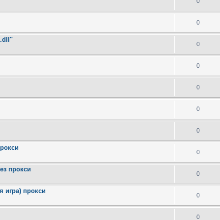
0
0
dll"
0
0
0
0
0
прокси
0
ерез прокси
0
я игра) прокси
0
0