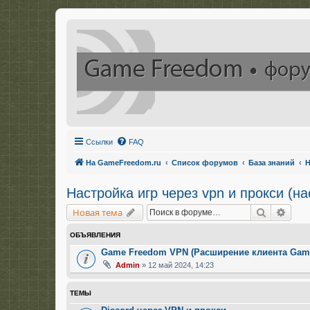
Ссылки
FAQ
На GameFreedom.ru
Список форумов
База знаний
Н
Настройка игр через vpn и прокси (н
Поиск
Расш
Новая тема
ОБЪЯВЛЕНИЯ
Game Freedom VPN (Расширение клиента Gam
Admin
» 12 май 2024, 14:23
ТЕМЫ