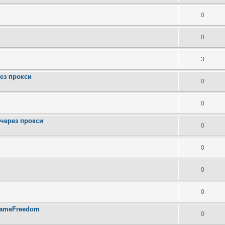
0
0
3
ез прокси
0
0
д через прокси
0
0
0
0
GameFreedom
0