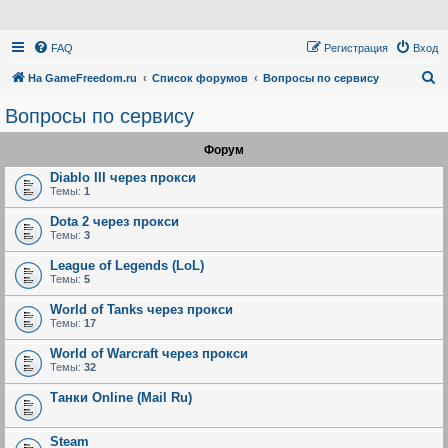
FAQ
Регистрация
Вход
П
На GameFreedom.ru
Список форумов
Вопросы по сервису
о
Вопросы по сервису
и
Форум
с
к
Diablo III через прокси
Темы:
1
Dota 2 через прокси
Темы:
3
League of Legends (LoL)
Темы:
5
World of Tanks через прокси
Темы:
17
World of Warcraft через прокси
Темы:
32
Танки Online (Mail Ru)
Steam