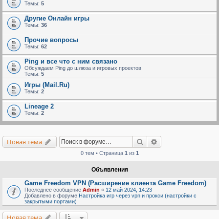
Темы:
5
Другие Онлайн игры
Темы:
36
Прочие вопросы
Темы:
62
Ping и все что с ним связано
Обсуждаем Ping до шлюза и игровых проектов
Темы:
5
Игры (Mail.Ru)
Темы:
2
Lineage 2
Темы:
2
Поиск
Расширенный поис
Новая тема
0 тем • Страница
1
из
1
Объявления
Game Freedom VPN (Расширение клиента Game Freedom)
Последнее сообщение
Admin
«
12 май 2024, 14:23
Добавлено в форуме
Настройка игр через vpn и прокси (настройки с
закрытыми портами)
Новая тема