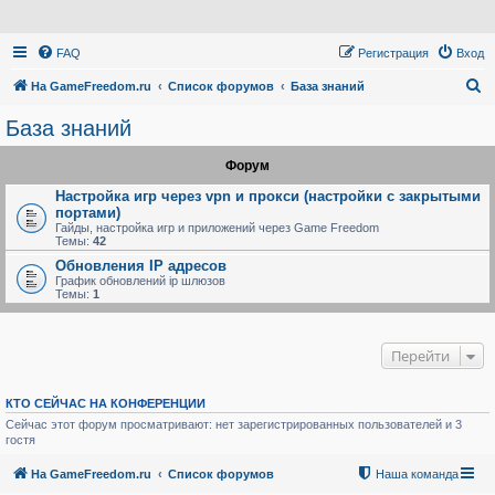
FAQ
Регистрация
Вход
П
На GameFreedom.ru
Список форумов
База знаний
о
База знаний
и
Форум
с
к
Настройка игр через vpn и прокси (настройки с закрытыми
портами)
Гайды, настройка игр и приложений через Game Freedom
Темы:
42
Обновления IP адресов
График обновлений ip шлюзов
Темы:
1
Перейти
КТО СЕЙЧАС НА КОНФЕРЕНЦИИ
Сейчас этот форум просматривают: нет зарегистрированных пользователей и 3
гостя
На GameFreedom.ru
Список форумов
Наша команда