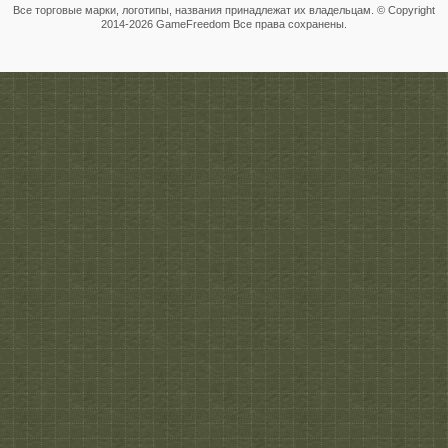
Все торговые марки, логотипы, названия принадлежат их владельцам. © Copyright
2014-
2026 GameFreedom Все права сохранены.