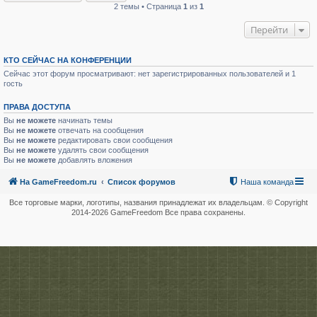
2 темы • Страница
1
из
1
Перейти
КТО СЕЙЧАС НА КОНФЕРЕНЦИИ
Сейчас этот форум просматривают: нет зарегистрированных пользователей и 1
гость
ПРАВА ДОСТУПА
Вы
не можете
начинать темы
Вы
не можете
отвечать на сообщения
Вы
не можете
редактировать свои сообщения
Вы
не можете
удалять свои сообщения
Вы
не можете
добавлять вложения
На GameFreedom.ru
Список форумов
Наша команда
Все торговые марки, логотипы, названия принадлежат их владельцам. © Copyright
2014-
2026 GameFreedom Все права сохранены.