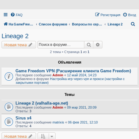
FAQ
Регистрация
Вход
П
На GameFreedom.ru
Список форумов
Вопросы по сервису
Lineage 2
о
Lineage 2
и
Поиск
Расширенный поис
Новая тема
с
2 темы • Страница
1
из
1
к
Объявления
Game Freedom VPN (Расширение клиента Game Freedom)
Последнее сообщение
Admin
«
12 май 2024, 14:23
Добавлено в форуме
Настройка игр через vpn и прокси (настройки с
закрытыми портами)
Темы
Lineage 2 (valhalla-age.net)
Последнее сообщение
Admin
«
09 мар 2021, 20:09
Ответы:
3
Sirus x4
Последнее сообщение
matrixis
«
06 фев 2021, 12:10
Ответы:
4
Новая тема