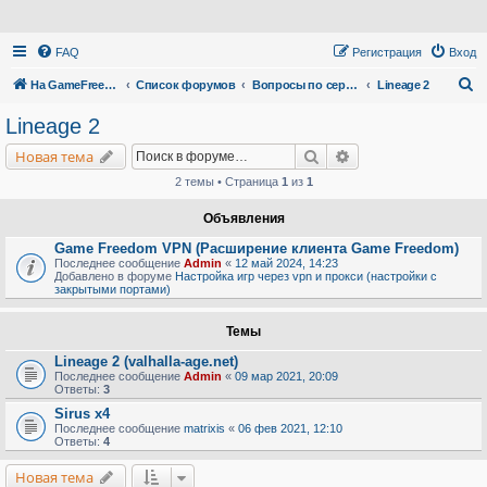
FAQ
Регистрация
Вход
П
На GameFreedom.ru
Список форумов
Вопросы по сервису
Lineage 2
о
Lineage 2
и
Поиск
Расширенный поис
Новая тема
с
2 темы • Страница
1
из
1
к
Объявления
Game Freedom VPN (Расширение клиента Game Freedom)
Последнее сообщение
Admin
«
12 май 2024, 14:23
Добавлено в форуме
Настройка игр через vpn и прокси (настройки с
закрытыми портами)
Темы
Lineage 2 (valhalla-age.net)
Последнее сообщение
Admin
«
09 мар 2021, 20:09
Ответы:
3
Sirus x4
Последнее сообщение
matrixis
«
06 фев 2021, 12:10
Ответы:
4
Новая тема