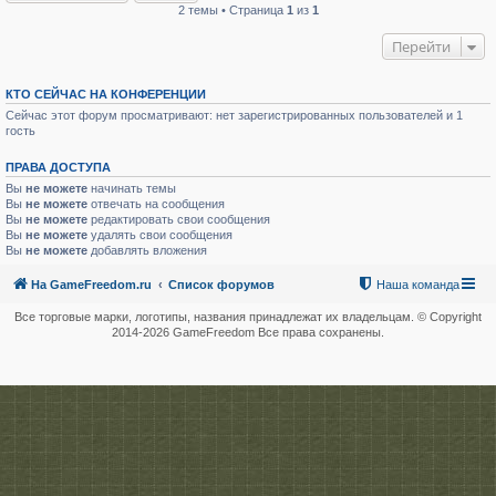
2 темы • Страница
1
из
1
Перейти
КТО СЕЙЧАС НА КОНФЕРЕНЦИИ
Сейчас этот форум просматривают: нет зарегистрированных пользователей и 1
гость
ПРАВА ДОСТУПА
Вы
не можете
начинать темы
Вы
не можете
отвечать на сообщения
Вы
не можете
редактировать свои сообщения
Вы
не можете
удалять свои сообщения
Вы
не можете
добавлять вложения
На GameFreedom.ru
Список форумов
Наша команда
Все торговые марки, логотипы, названия принадлежат их владельцам. © Copyright
2014-
2026 GameFreedom Все права сохранены.