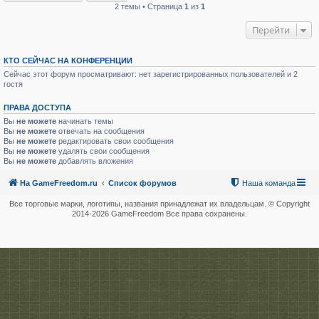
2 темы • Страница
1
из
1
Перейти
КТО СЕЙЧАС НА КОНФЕРЕНЦИИ
Сейчас этот форум просматривают: нет зарегистрированных пользователей и 2
гостя
ПРАВА ДОСТУПА
Вы
не можете
начинать темы
Вы
не можете
отвечать на сообщения
Вы
не можете
редактировать свои сообщения
Вы
не можете
удалять свои сообщения
Вы
не можете
добавлять вложения
На GameFreedom.ru
Список форумов
Наша команда
Все торговые марки, логотипы, названия принадлежат их владельцам. © Copyright
2014-
2026 GameFreedom Все права сохранены.