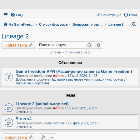
FAQ
Регистрация
Вход
П
На GameFreedom.ru
Список форумов
Вопросы по сервису
Lineage 2
о
Lineage 2
и
Поиск
Расширенный поис
Новая тема
с
2 темы • Страница
1
из
1
к
Объявления
Game Freedom VPN (Расширение клиента Game Freedom)
Последнее сообщение
Admin
«
12 май 2024, 14:23
Добавлено в форуме
Настройка игр через vpn и прокси (настройки с
закрытыми портами)
Темы
Lineage 2 (valhalla-age.net)
Последнее сообщение
Admin
«
09 мар 2021, 20:09
Ответы:
3
Sirus x4
Последнее сообщение
matrixis
«
06 фев 2021, 12:10
Ответы:
4
Новая тема