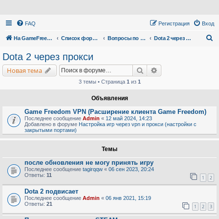
FAQ
Регистрация
Вход
П
На GameFreedom.ru
Список форумов
Вопросы по сервису
Dota 2 через прокси
о
Dota 2 через прокси
и
Поиск
Расширенный поис
Новая тема
с
3 темы • Страница
1
из
1
к
Объявления
Game Freedom VPN (Расширение клиента Game Freedom)
Последнее сообщение
Admin
«
12 май 2024, 14:23
Добавлено в форуме
Настройка игр через vpn и прокси (настройки с
закрытыми портами)
Темы
после обновления не могу принять игру
Последнее сообщение
tagirqqw
«
06 сен 2023, 20:24
Ответы:
11
1
2
Dota 2 подвисает
Последнее сообщение
Admin
«
06 янв 2021, 15:19
Ответы:
21
1
2
3