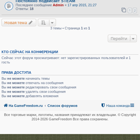
Постоянно подвисает STEAM
Последнее сообщение
Admin
«
17 апр 2015, 21:27
Ответы:
18
1
2
Новая тема
3 темы • Страница
1
из
1
Перейти
КТО СЕЙЧАС НА КОНФЕРЕНЦИИ
Сейчас этот форум просматривают: нет зарегистрированных пользователей и 1
гость
ПРАВА ДОСТУПА
Вы
не можете
начинать темы
Вы
не можете
отвечать на сообщения
Вы
не можете
редактировать свои сообщения
Вы
не можете
удалять свои сообщения
Вы
не можете
добавлять вложения
На GameFreedom.ru
Список форумов
Наша команда
Все торговые марки, логотипы, названия принадлежат их владельцам. © Copyright
2014-
2026 GameFreedom Все права сохранены.