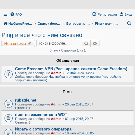
FAQ
Регистрация
Вход
П
На GameFreedom.ru
Список форумов
Вопросы по сервису
Ping и все что с ним связано
о
Ping и все что с ним связано
и
Поиск
Расширенный поис
Новая тема
с
5 тем • Страница
1
из
1
к
Объявления
Game Freedom VPN (Расширение клиента Game Freedom)
Последнее сообщение
Admin
«
12 май 2024, 14:23
Добавлено в форуме
Настройка игр через vpn и прокси (настройки с
закрытыми портами)
Темы
rubattle.net
Последнее сообщение
Admin
«
20 сен 2015, 20:37
Ответы:
1
пинг не изменяется в WOT
Последнее сообщение
Admin
«
01 апр 2015, 20:27
Ответы:
3
Играть с сотового оператора
Последнее сообщение
Admin
«
18 июл 2014, 08:05