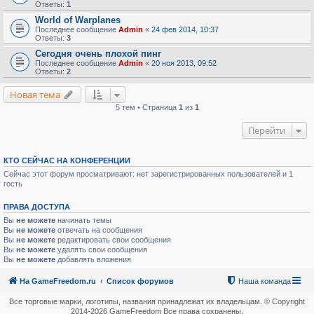
Ответы:
1
World of Warplanes
Последнее сообщение
Admin
«
24 фев 2014, 10:37
Ответы:
3
Сегодня очень плохой пинг
Последнее сообщение
Admin
«
20 ноя 2013, 09:52
Ответы:
2
Новая тема
5 тем • Страница
1
из
1
Перейти
КТО СЕЙЧАС НА КОНФЕРЕНЦИИ
Сейчас этот форум просматривают: нет зарегистрированных пользователей и 1
гость
ПРАВА ДОСТУПА
Вы
не можете
начинать темы
Вы
не можете
отвечать на сообщения
Вы
не можете
редактировать свои сообщения
Вы
не можете
удалять свои сообщения
Вы
не можете
добавлять вложения
На GameFreedom.ru
Список форумов
Наша команда
Все торговые марки, логотипы, названия принадлежат их владельцам. © Copyright
2014-
2026 GameFreedom Все права сохранены.