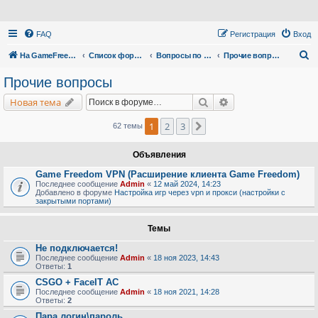
FAQ
Регистрация
Вход
П
На GameFreedom.ru
Список форумов
Вопросы по сервису
Прочие вопросы
о
Прочие вопросы
и
Поиск
Расширенный поис
Новая тема
с
к
1
2
3
След.
62 темы
Объявления
Game Freedom VPN (Расширение клиента Game Freedom)
Последнее сообщение
Admin
«
12 май 2024, 14:23
Добавлено в форуме
Настройка игр через vpn и прокси (настройки с
закрытыми портами)
Темы
Не подключается!
Последнее сообщение
Admin
«
18 ноя 2023, 14:43
Ответы:
1
CSGO + FaceIT AC
Последнее сообщение
Admin
«
18 ноя 2021, 14:28
Ответы:
2
Пара логин\пароль