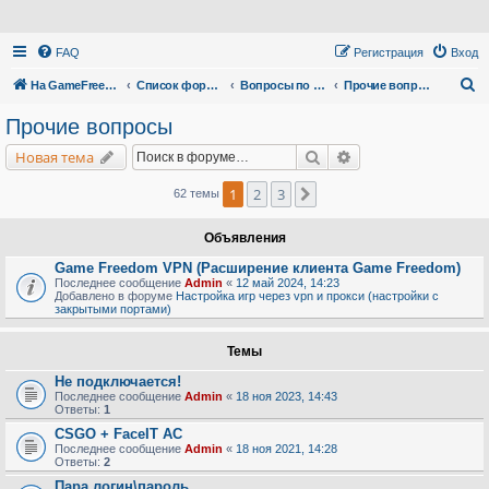
FAQ
Регистрация
Вход
П
На GameFreedom.ru
Список форумов
Вопросы по сервису
Прочие вопросы
о
Прочие вопросы
и
Поиск
Расширенный поис
Новая тема
с
к
1
2
3
След.
62 темы
Объявления
Game Freedom VPN (Расширение клиента Game Freedom)
Последнее сообщение
Admin
«
12 май 2024, 14:23
Добавлено в форуме
Настройка игр через vpn и прокси (настройки с
закрытыми портами)
Темы
Не подключается!
Последнее сообщение
Admin
«
18 ноя 2023, 14:43
Ответы:
1
CSGO + FaceIT AC
Последнее сообщение
Admin
«
18 ноя 2021, 14:28
Ответы:
2
Пара логин\пароль