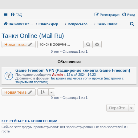
FAQ
Регистрация
Вход
П
На GameFreedom.ru
Список форумов
Вопросы по сервису
Танки Online (Mail Ru)
о
Танки Online (Mail Ru)
и
Поиск
Расширенный поис
Новая тема
с
0 тем • Страница
1
из
1
к
Объявления
Game Freedom VPN (Расширение клиента Game Freedom)
Последнее сообщение
Admin
«
12 май 2024, 14:23
Добавлено в форуме
Настройка игр через vpn и прокси (настройки с
закрытыми портами)
Новая тема
0 тем • Страница
1
из
1
Перейти
КТО СЕЙЧАС НА КОНФЕРЕНЦИИ
Сейчас этот форум просматривают: нет зарегистрированных пользователей и 1
гость