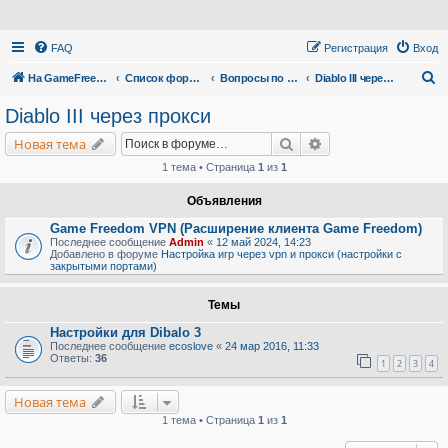
FAQ
Регистрация
Вход
П
На GameFreedom.ru
Список форумов
Вопросы по сервису
Diablo III через прокси
о
Diablo III через прокси
и
Поиск
Расширенный поис
Новая тема
с
1 тема • Страница
1
из
1
к
Объявления
Game Freedom VPN (Расширение клиента Game Freedom)
Последнее сообщение
Admin
«
12 май 2024, 14:23
Добавлено в форуме
Настройка игр через vpn и прокси (настройки с
закрытыми портами)
Темы
Настройки для Dibalo 3
Последнее сообщение
ecoslove
«
24 мар 2016, 11:33
Ответы:
36
1
2
3
4
Новая тема
1 тема • Страница
1
из
1