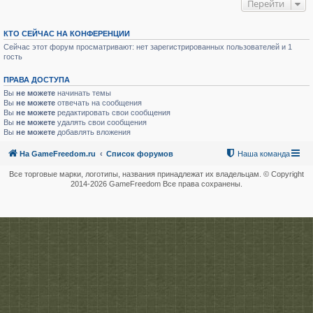
Перейти
КТО СЕЙЧАС НА КОНФЕРЕНЦИИ
Сейчас этот форум просматривают: нет зарегистрированных пользователей и 1
гость
ПРАВА ДОСТУПА
Вы
не можете
начинать темы
Вы
не можете
отвечать на сообщения
Вы
не можете
редактировать свои сообщения
Вы
не можете
удалять свои сообщения
Вы
не можете
добавлять вложения
На GameFreedom.ru
Список форумов
Наша команда
Все торговые марки, логотипы, названия принадлежат их владельцам. © Copyright
2014-
2026 GameFreedom Все права сохранены.